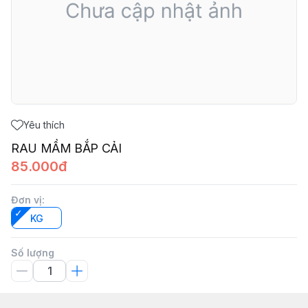
Yêu thích
RAU MẦM BẮP CẢI
85.000đ
Đơn vị
:
KG
Số lượng