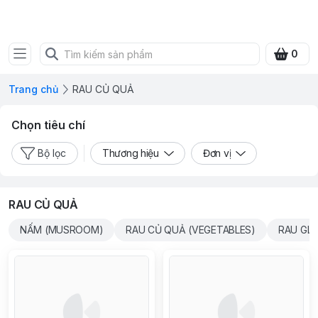
FRESH CITY FARM
0
Trang chủ
RAU CỦ QUẢ
Chọn tiêu chí
Bộ lọc
Thương hiệu
Đơn vị
RAU CỦ QUẢ
NẤM (MUSROOM)
RAU CỦ QUẢ (VEGETABLES)
RAU GIA