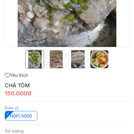
Yêu thích
CHẢ TÔM
150.000đ
Đơn vị
:
HỘP/ 500G
Số lượng