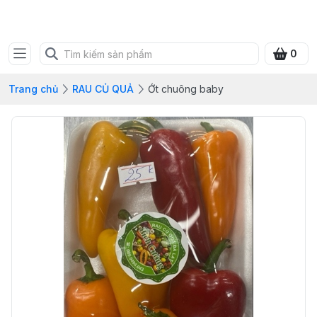
FRESH CITY FARM
0
Trang chủ
RAU CỦ QUẢ
Ớt chuông baby