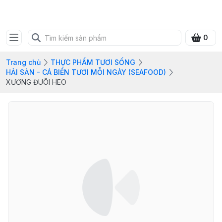
FRESH CITY FARM
0
Trang chủ
THỰC PHẨM TƯƠI SỐNG
HẢI SẢN - CÁ BIỂN TƯƠI MỖI NGÀY (SEAFOOD)
XƯƠNG ĐUÔI HEO