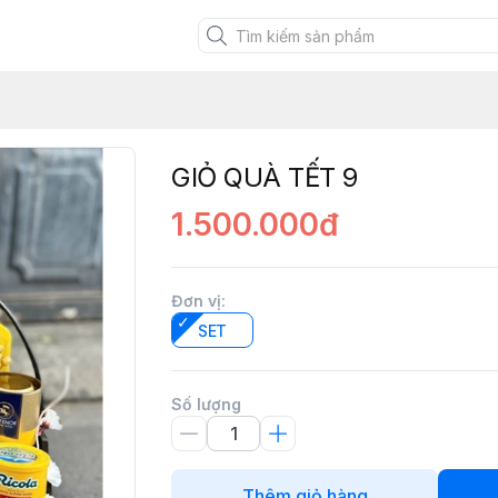
RM
GIỎ QUÀ TẾT 9
1.500.000đ
Đơn vị
:
SET
Số lượng
Thêm giỏ hàng