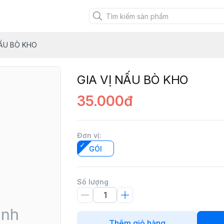
RM
NẤU BÒ KHO
GIA VỊ NẤU BÒ KHO
35.000đ
Đơn vị
:
GÓI
Số lượng
Thêm giỏ hàng