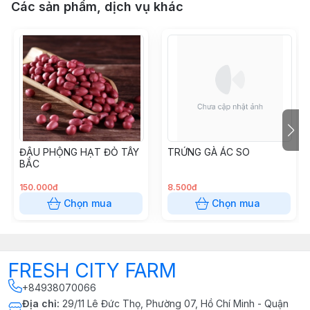
Các sản phẩm, dịch vụ khác
ĐẬU PHỘNG HẠT ĐỎ TÂY
TRỨNG GÀ ÁC SO
BẮC
150.000đ
8.500đ
Chọn mua
Chọn mua
FRESH CITY FARM
+84938070066
Địa chỉ
:
29/11 Lê Đức Thọ, Phường 07, Hồ Chí Minh - Quận